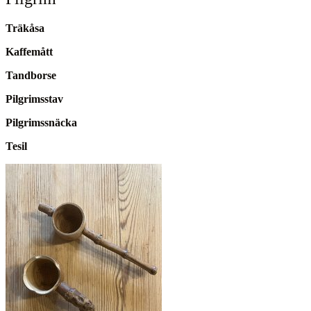
Träkåsa
Kaffemått
Tandborse
Pilgrimsstav
Pilgrimssnäcka
Tesil