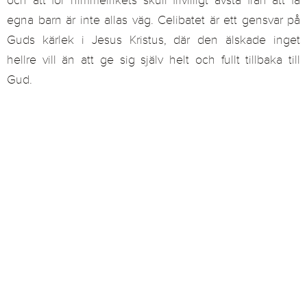
och att för himmelrikets skull frivilligt avstå från att få
egna barn är inte allas väg. Celibatet är ett gensvar på
Guds kärlek i Jesus Kristus, där den älskade inget
hellre vill än att ge sig själv helt och fullt tillbaka till
Gud.