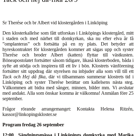
Sr Therése och br Albert vid klostergården i Linköping
Den klosterkallelse som fått utforskas i Linköpings klostergård, mitt
i staden och med närhet till domkyrkan, ska nu efter elva år få
”omplanteras” och fortsätta på en ny plats. Det betyder att
hyreskontraktet för klostergården kommer att sägas upp och syster
Therése och broder Albert (katten) flyttar till västkusten.
Böneapostolatet fortsätter såsom tidigare, likaså klosterboden, båda i
syfte att stödja och inspirera till ett liv i bön. Klostrets vänförening
fortsätter sitt uppdrag där styrelsen nu inbjuder alla som vill till ett
Tack och Hej då fika
, där vi tillsammans summerar klostrets tid i
Linköping och syster Therése berättar om kallelsens nästa steg.
Välkommen att bidra med sånger, minnen, bilder mm. Vi avslutar
med andakt. Alla som önskar komma är välkomna! Anmälan före 25
september.
Frågor rörande arrangemanget: Kontakta Helena Ritzén,
kassor@linkopingskloster.se
Program fredag 26 september
12:00 Sändningsmässa i Linköpings domkyrka med Marika