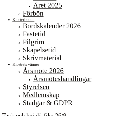
Året 2025
Förbön
Klosterboden
Bordskalender 2026
Fastetid
Pilgrim
Skapelsetid
Skrivmaterial
Klostrets vänner
Årsmöte 2026
Årsmöteshandlingar
Styrelsen
Medlemskap
Stadgar & GDPR
Tack och hej då-fika 26/9